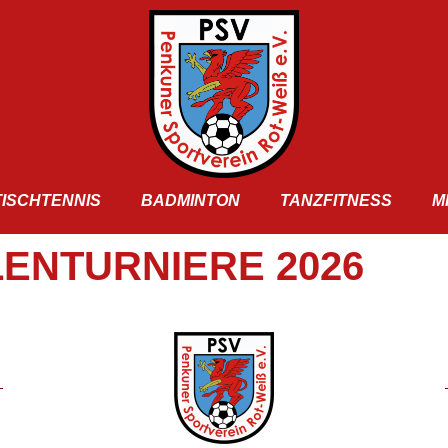
TISCHTENNIS
BADMINTON
TANZFITNESS
M
ENTURNIERE 2026