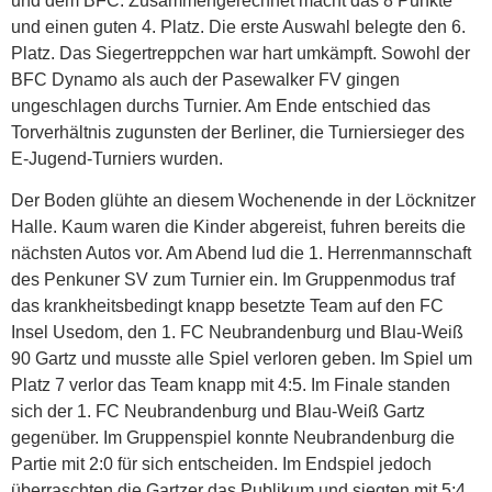
und dem BFC. Zusammengerechnet macht das 8 Punkte
und einen guten 4. Platz. Die erste Auswahl belegte den 6.
Platz. Das Siegertreppchen war hart umkämpft. Sowohl der
BFC Dynamo als auch der Pasewalker FV gingen
ungeschlagen durchs Turnier. Am Ende entschied das
Torverhältnis zugunsten der Berliner, die Turniersieger des
E-Jugend-Turniers wurden.
Der Boden glühte an diesem Wochenende in der Löcknitzer
Halle. Kaum waren die Kinder abgereist, fuhren bereits die
nächsten Autos vor. Am Abend lud die 1. Herrenmannschaft
des Penkuner SV zum Turnier ein. Im Gruppenmodus traf
das krankheitsbedingt knapp besetzte Team auf den FC
Insel Usedom, den 1. FC Neubrandenburg und Blau-Weiß
90 Gartz und musste alle Spiel verloren geben. Im Spiel um
Platz 7 verlor das Team knapp mit 4:5. Im Finale standen
sich der 1. FC Neubrandenburg und Blau-Weiß Gartz
gegenüber. Im Gruppenspiel konnte Neubrandenburg die
Partie mit 2:0 für sich entscheiden. Im Endspiel jedoch
überraschten die Gartzer das Publikum und siegten mit 5:4.