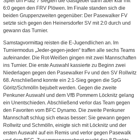
Spiel um Platz 7 siegten die Gastgeber dann aber klar mit
6:0 gegen den FRV Plöwen. Im Finale standen sich die
beiden Gruppenzweiten gegenüber: Der Pasewalker FV
setzte sich gegen den Heinersdorfer SV mit 2:0 durch und
gewann das Turnier.
Samstagvormittag reisten die E-Jugendlichen an. Im
Turniermodus „Jeder-gegen-jeden“ traffen alle sechs Teams
aufeinander. Die Rot-Weißen gingen mit zwei Mannschaften
ins Turnier. Die erste Auswahl kassierte zu Beginn zwei
Niederlagen gegen den Pasewalker Fv und den SV Rollwitz
68. Anschließend konnte ein 2:1-Sieg gegen die SpG
Göritz/Schmölln bejubelt werden. Gegen die zweite
Penkuner Auswahl und dem VfB Pommern Löcknitz gelang
ein Unentschieden. Abschließend verlor das Team gegen
den Favoriten vom BFC Dynamo. Die zweite Penkuner
Mannschaft schlug sich etwas besser: Sie gewann gegen
Rollwitz und Schmölln, einigte sich mit Löcknitz und der
ersten Auswahl auf ein Remis und verlor gegen Pasewalk