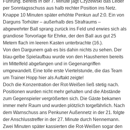
Führung. Bereits in der 7. Minute jagt Czyzewski das Leder
per Sonntagsschuss aus halb rechter Position ins Netz.
Knappe 10 Minuten später erhöhte Penkun auf 2:0. Ein von
Darguns Torhüter – außerhalb des Strafraums –
abgewehrter Ball sprang zurück ins Feld und erwies sich als
grandiose Torvorlage für Ehrke, der den Ball aus gut 25
Metern flach im leeren Kasten unterbrachte (16.).
Von den Dargunern gab es bis dahin nichts zu sehen. Der
blau-gelbe Spielaufbau wurde von den Hausherren bereits
im Mittelfeld abgefangen und in Gegenangriffen
umgewandelt. Eine tolle erste Viertelstunde, die das Team
um Trainer Hopp hier als Auftakt zeigte!
Doch die Konzentration der Rot-Weißen ließ stetig nach.
Positionen wurden nicht mehr gehalten und die Abstände
zum Gegenspieler vergrößerten sich. Die Gäste bekamen
immer mehr Raum und wurden plötzlich torgefährlich. Nach
dem Warnschuss ans Penkuner Außennetz in der 21. folgte
der Anschlusstreffer in der 27. Minute durch Nennemann.
Zwei Minuten später kassierten die Rot-Weißen sogar den