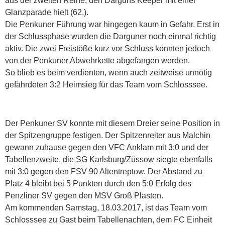
aus der zweiten Reihe, den Darguns Keeper mit einer
Glanzparade hielt (62.).
Die Penkuner Führung war hingegen kaum in Gefahr. Erst in
der Schlussphase wurden die Darguner noch einmal richtig
aktiv. Die zwei Freistöße kurz vor Schluss konnten jedoch
von der Penkuner Abwehrkette abgefangen werden.
So blieb es beim verdienten, wenn auch zeitweise unnötig
gefährdeten 3:2 Heimsieg für das Team vom Schlosssee.
Der Penkuner SV konnte mit diesem Dreier seine Position in
der Spitzengruppe festigen. Der Spitzenreiter aus Malchin
gewann zuhause gegen den VFC Anklam mit 3:0 und der
Tabellenzweite, die SG Karlsburg/Züssow siegte ebenfalls
mit 3:0 gegen den FSV 90 Altentreptow. Der Abstand zu
Platz 4 bleibt bei 5 Punkten durch den 5:0 Erfolg des
Penzliner SV gegen den MSV Groß Plasten.
Am kommenden Samstag, 18.03.2017, ist das Team vom
Schlosssee zu Gast beim Tabellenachten, dem FC Einheit