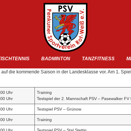
TISCHTENNIS
BADMINTON
TANZFITNESS
M
it auf die kommende Saison in der Landesklasse vor. Am 1. Sp
.00 Uhr
Training
.00 Uhr
Testspiel der 2. Mannschaft PSV – Pasewalker FV I
.00 Uhr
Testspiel PSV – Grünow
.00 Uhr
Training
.00 Uhr
Testspiel PSV – Stal Stettin