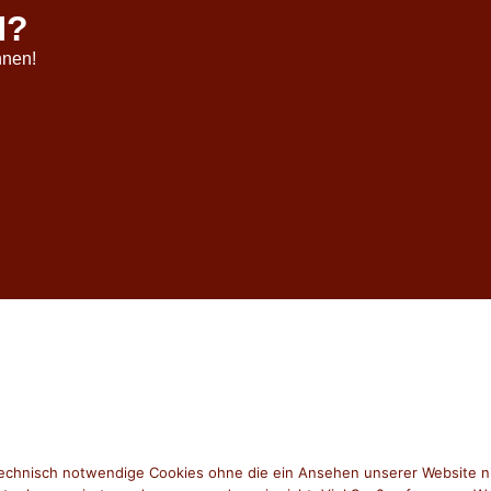
N?
nnen!
chnisch notwendige Cookies ohne die ein Ansehen unserer Website nicht