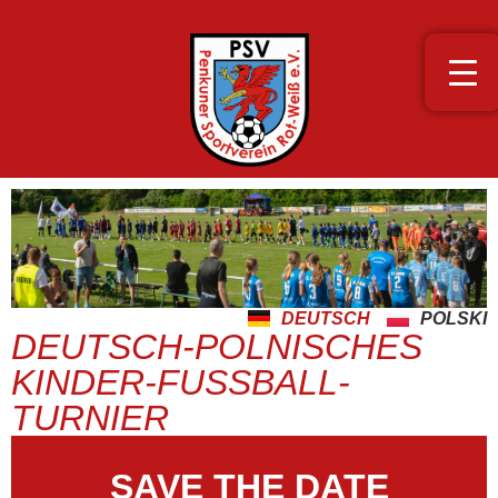
DEUTSCH
POLSKI
DEUTSCH-POLNISCHES
KINDER-FUSSBALL-T
URNIER
SAVE THE DATE