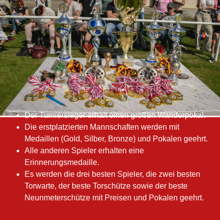
Der Turniersieger erhält einen großen Wanderpokal.
Die erstplatzierten Mannschaften werden mit
Medaillen (Gold, Silber, Bronze) und Pokalen geehrt.
Alle anderen Spieler erhalten eine
Erinnerungsmedaille.
Es werden die drei besten Spieler, die zwei besten
Torwarte, der beste Torschütze sowie der beste
Neunmeterschütze mit Preisen und Pokalen geehrt.