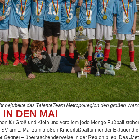
ahr bejubelte das TalenteTeam Metropolregion den großen Wand
 IN DEN MAI
en für Groß und Klein und vorallem jede Menge Fußball steh
r SV am 1. Mai zum großen Kinderfußballturnier der E-Jugend 
ter Gegner – überraschenderweise in der Region blieb. Das „M