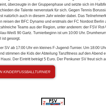
nt, überzeugte in der Gruppenphase und setzte sich im Halbf
hieden die Talente nervenstark für sich. Gegen Tennis Borussi
ist natürlich auch in diesem Jahr wieder dabei. Das Teilnehmerf
in reisen der BFC Dynamo und erstmals der FC Nordost Berli
ahlreiche Teams aus der Region, unter anderem: der FSV Rot-
-Weiß 90 Gartz. Turnierbeginn ist um 10:00 Uhr. Drumherum 
 ist gesorgt.
uner SV ab 17:00 Uhr ein kleines F-Jugend-Turnier. Um 18:00 Uh
d stimmen die Kids der Abteilung Tanzfitness auf den Abend ei
Hausi. Der Eintritt beträgt 5 Euro. Der Penkuner SV freut sich a
EN KINDERFUSSBALLTURNIER