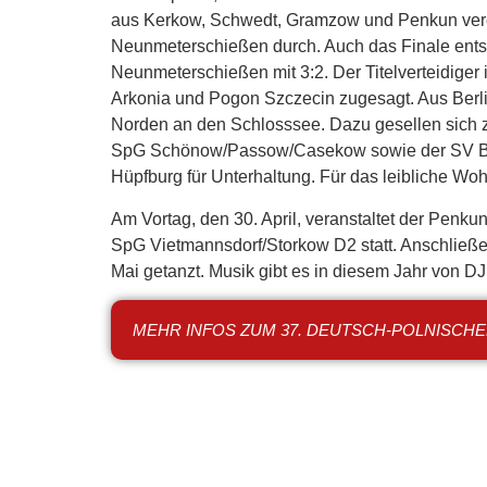
aus Kerkow, Schwedt, Gramzow und Penkun verei
Neunmeterschießen durch. Auch das Finale entsc
Neunmeterschießen mit 3:2. Der Titelverteidiger 
Arkonia und Pogon Szczecin zugesagt. Aus Berl
Norden an den Schlosssee. Dazu gesellen sich z
SpG Schönow/Passow/Casekow sowie der SV Blau
Hüpfburg für Unterhaltung. Für das leibliche Wohl
Am Vortag, den 30. April, veranstaltet der Penk
SpG Vietmannsdorf/Storkow D2 statt. Anschließen
Mai getanzt. Musik gibt es in diesem Jahr von DJ 
MEHR INFOS ZUM 37. DEUTSCH-POLNISCH